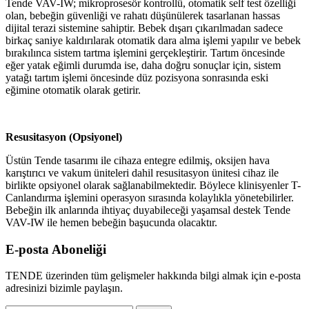
Tende VAV-IW; mikroprosesör kontrollü, otomatik self test özelliği
olan, bebeğin güvenliği ve rahatı düşünülerek tasarlanan hassas
dijital terazi sistemine sahiptir. Bebek dışarı çıkarılmadan sadece
birkaç saniye kaldırılarak otomatik dara alma işlemi yapılır ve bebek
bırakılınca sistem tartma işlemini gerçekleştirir. Tartım öncesinde
eğer yatak eğimli durumda ise, daha doğru sonuçlar için, sistem
yatağı tartım işlemi öncesinde düz pozisyona sonrasında eski
eğimine otomatik olarak getirir.
Resusitasyon (Opsiyonel)
Üstün Tende tasarımı ile cihaza entegre edilmiş, oksijen hava
karıştırıcı ve vakum üniteleri dahil resusitasyon ünitesi cihaz ile
birlikte opsiyonel olarak sağlanabilmektedir. Böylece klinisyenler T-
Canlandırma işlemini operasyon sırasında kolaylıkla yönetebilirler.
Bebeğin ilk anlarında ihtiyaç duyabileceği yaşamsal destek Tende
VAV-IW ile hemen bebeğin başucunda olacaktır.
E-posta Aboneliği
TENDE üzerinden tüm gelişmeler hakkında bilgi almak için e-posta
adresinizi bizimle paylaşın.