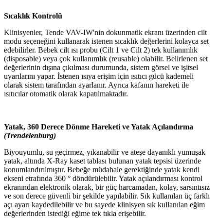
Sıcaklık Kontrolü
Klinisyenler, Tende VAV-IW'nin dokunmatik ekranı üzerinden cilt
modu seçeneğini kullanarak istenen sıcaklık değerlerini kolayca set
edebilirler. Bebek cilt ısı probu (Cilt 1 ve Cilt 2) tek kullanımlık
(disposable) veya çok kullanımlık (reusable) olabilir. Belirlenen set
değerlerinin dışına çıkılması durumunda, sistem görsel ve işitsel
uyarılarını yapar. İstenen ısıya erişim için ısıtıcı gücü kademeli
olarak sistem tarafından ayarlanır. Ayrıca kafanın hareketi ile
ısıtıcılar otomatik olarak kapatılmaktadır.
Yatak, 360 Derece Dönme Hareketi ve Yatak Açılandırma
(Trendelenburg)
Biyouyumlu, su geçirmez, yıkanabilir ve ateşe dayanıklı yumuşak
yatak, altında X-Ray kaset tablası bulunan yatak tepsisi üzerinde
konumlandırılmıştır. Bebeğe müdahale gerektiğinde yatak kendi
ekseni etrafında 360 ° döndürülebilir. Yatak açılandırması kontrol
ekranından elektronik olarak, bir güç harcamadan, kolay, sarsıntısız
ve son derece güvenli bir şekilde yapılabilir. Sık kullanılan üç farklı
açı ayarı kaydedilebilir ve bu sayede klinisyen sık kullanılan eğim
değerlerinden istediği eğime tek tıkla erişebilir.