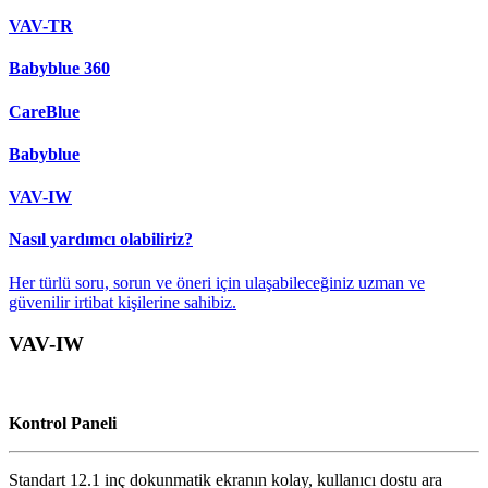
VAV-TR
Babyblue 360
CareBlue
Babyblue
VAV-IW
Nasıl yardımcı olabiliriz?
Her türlü soru, sorun ve öneri için ulaşabileceğiniz uzman ve
güvenilir irtibat kişilerine sahibiz.
VAV-IW
Kontrol Paneli
Standart 12.1 inç dokunmatik ekranın kolay, kullanıcı dostu ara