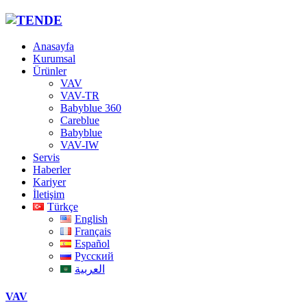
Anasayfa
Kurumsal
Ürünler
VAV
VAV-TR
Babyblue 360
Careblue
Babyblue
VAV-IW
Servis
Haberler
Kariyer
İletişim
Türkçe
English
Français
Español
Русский
العربية
VAV