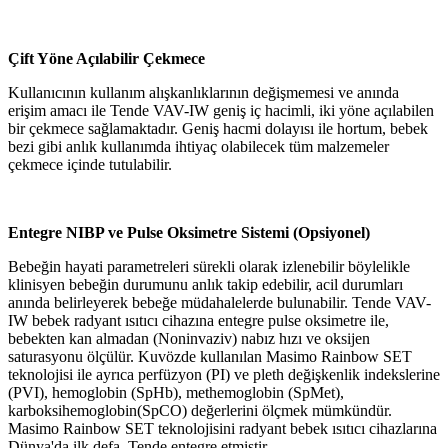
Çift Yöne Açılabilir Çekmece
Kullanıcının kullanım alışkanlıklarının değişmemesi ve anında
erişim amacı ile Tende VAV-IW geniş iç hacimli, iki yöne açılabilen
bir çekmece sağlamaktadır. Geniş hacmi dolayısı ile hortum, bebek
bezi gibi anlık kullanımda ihtiyaç olabilecek tüm malzemeler
çekmece içinde tutulabilir.
Entegre NIBP ve Pulse Oksimetre Sistemi (Opsiyonel)
Bebeğin hayati parametreleri sürekli olarak izlenebilir böylelikle
klinisyen bebeğin durumunu anlık takip edebilir, acil durumları
anında belirleyerek bebeğe müdahalelerde bulunabilir. Tende VAV-
IW bebek radyant ısıtıcı cihazına entegre pulse oksimetre ile,
bebekten kan almadan (Noninvaziv) nabız hızı ve oksijen
saturasyonu ölçülür. Kuvözde kullanılan Masimo Rainbow SET
teknolojisi ile ayrıca perfüzyon (PI) ve pleth değişkenlik indekslerine
(PVI), hemoglobin (SpHb), methemoglobin (SpMet),
karboksihemoglobin(SpCO) değerlerini ölçmek mümkündür.
Masimo Rainbow SET teknolojisini radyant bebek ısıtıcı cihazlarına
Dünya'da ilk defa, Tende entegre etmiştir.