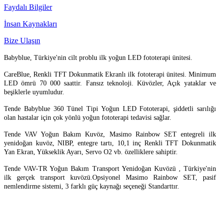
Faydalı Bilgiler
İnsan Kaynakları
Bize Ulaşın
Babyblue, Türkiye'nin cilt problu ilk yoğun LED fototerapi ünitesi.
CareBlue, Renkli TFT Dokunmatik Ekranlı ilk fototerapi ünitesi. Minimum
LED ömrü 70 000 saattir. Fansız teknoloji. Küvözler, Açık yataklar ve
beşiklerle uyumludur.
Tende Babyblue 360 Tünel Tipi Yoğun LED Fototerapi, şiddetli sarılığı
olan hastalar için çok yönlü yoğun fototerapi tedavisi sağlar.
Tende VAV Yoğun Bakım Kuvöz, Masimo Rainbow SET entegreli ilk
yenidoğan kuvöz, NIBP, entegre tartı, 10,1 inç Renkli TFT Dokunmatik
Yan Ekran, Yükseklik Ayarı, Servo O2 vb. özelliklere sahiptir.
Tende VAV-TR Yoğun Bakım Transport Yenidoğan Kuvözü , Türkiye'nin
ilk gerçek transport kuvözü.
Opsiyonel Masimo Rainbow SET, pasif
nemlendirme sistemi, 3 farklı güç kaynağı seçeneği Standarttır.
Made with ♥ by
TBTCREATIVE
! © 2022 tende.com.tr All rights reserved.
Kurumsal Bilgiler
·
KVKK
·
Bize Ulaşın