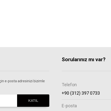
Sorularınız mı var?
in e-posta adresinizi bizimle
Telefon
+90 (312) 397 0733
KATIL
E-posta