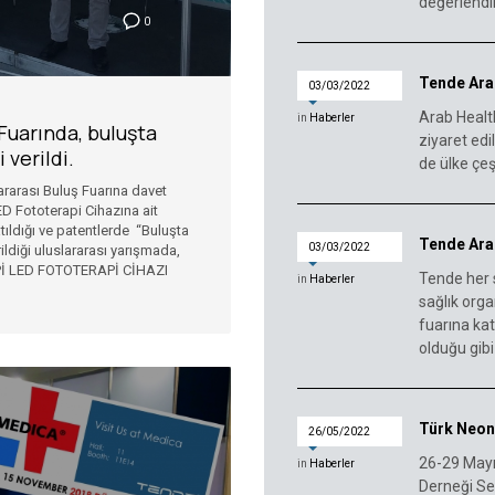
değerlendir
0
Tende Ara
03/03/2022
Arab Healt
in
Haberler
 Fuarında, buluşta
ziyaret edi
 verildi.
de ülke çeşi
ararası Buluş Fuarına davet
D Fototerapi Cihazına ait
atıldığı ve patentlerde “Buluşta
Tende Arab
03/03/2022
ildiği uluslararası yarışmada,
TİPİ LED FOTOTERAPİ CİHAZI
Tende her 
in
Haberler
sağlık org
fuarına katı
olduğu gibi
Türk Neon
26/05/2022
26-29 Mayı
in
Haberler
Derneği Se