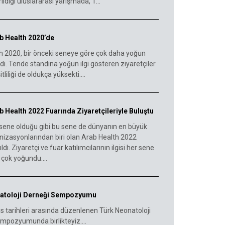
ildiği uluslararası yarışmada, T...
b Health 2020’de
h 2020, bir önceki seneye göre çok daha yoğun
ldi. Tende standına yoğun ilgi gösteren ziyaretçiler
tliliği de oldukça yüksekti....
 Health 2022 Fuarında Ziyaretçileriyle Buluştu
sene olduğu gibi bu sene de dünyanın en büyük
anizasyonlarından biri olan Arab Health 2022
ldı. Ziyaretçi ve fuar katılımcılarının ilgisi her sene
 çok yoğundu....
atoloji Derneği Sempozyumu
s tarihleri arasında düzenlenen Türk Neonatoloji
mpozyumunda birlikteyiz....