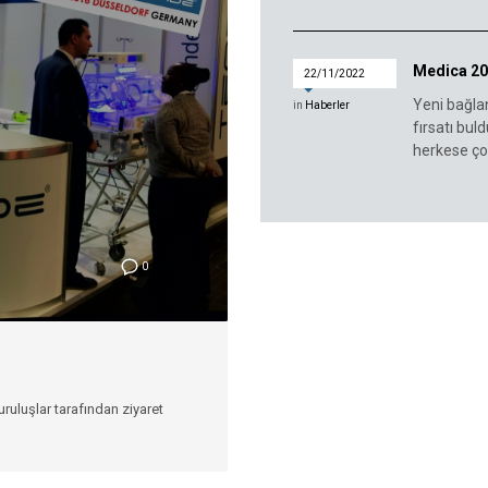
Medica 2
22/11/2022
Yeni bağlant
in
Haberler
fırsatı bu
herkese çok
0
uruluşlar tarafından ziyaret