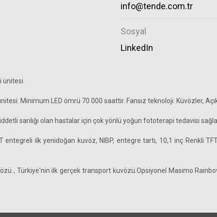
info@tende.com.tr
Sosyal
LinkedIn
 ünitesi.
nitesi. Minimum LED ömrü 70 000 saattir. Fansız teknoloji. Küvözler, Açı
etli sarılığı olan hastalar için çok yönlü yoğun fototerapi tedavisi sağla
egreli ilk yenidoğan kuvöz, NIBP, entegre tartı, 10,1 inç Renkli TFT
 , Türkiye'nin ilk gerçek transport kuvözü.
Opsiyonel Masimo Rainbow