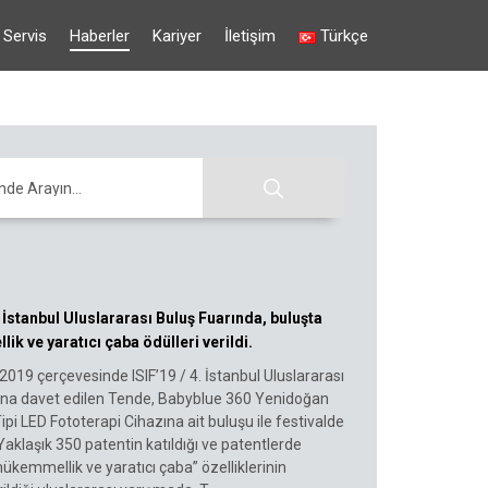
Servis
Haberler
Kariyer
İletişim
Türkçe
nde Arayın...
4. İstanbul Uluslararası Buluş Fuarında, buluşta
k ve yaratıcı çaba ödülleri verildi.
019 çerçevesinde ISIF’19 / 4. İstanbul Uluslararası
ına davet edilen Tende, Babyblue 360 Yenidoğan
Tipi LED Fototerapi Cihazına ait buluşu ile festivalde
. Yaklaşık 350 patentin katıldığı ve patentlerde
kemmellik ve yaratıcı çaba” özelliklerinin