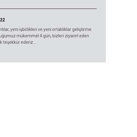
022
ılar, yeni işbirlikleri ve yeni ortaklıklar geliştirme
lduğumuz mükemmel 4 gün, bizleri ziyaret eden
 teşekkür ederiz....