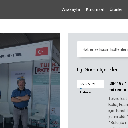
Anasayfa
Kurumsal
Ürünler
Haber ve Basın Bültenleri
İlgi Gören İçerikler
ISIF’19 / 
03/03/2022
mükemmelli
in
Haberler
Teknofest 2
Buluş Fuar
için Tünel 
yerini aldı
“Buluşta mü