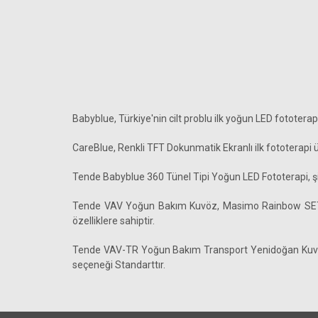
Babyblue, Türkiye'nin cilt problu ilk yoğun LED fototerapi
CareBlue, Renkli TFT Dokunmatik Ekranlı ilk fototerapi ü
Tende Babyblue 360 Tünel Tipi Yoğun LED Fototerapi, şidd
Tende VAV Yoğun Bakım Kuvöz, Masimo Rainbow SET ent
özelliklere sahiptir.
Tende VAV-TR Yoğun Bakım Transport Yenidoğan Kuvözü
seçeneği Standarttır.