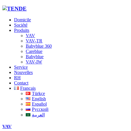
Domicile
Société
Produits
VAV
VAV-TR
Babyblue 360
Careblue
Babyblue
VAV-IW
Service
Nouvelles
RH
Contact
Français
Türkçe
English
Español
Русский
العربية
VAV