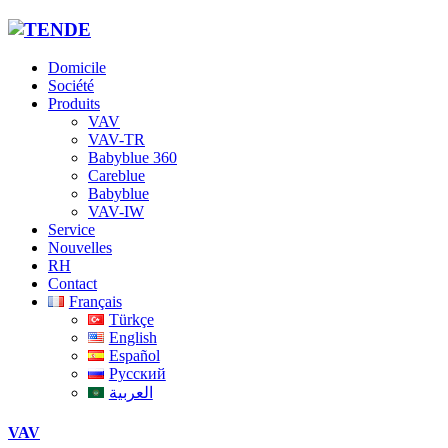
Domicile
Société
Produits
VAV
VAV-TR
Babyblue 360
Careblue
Babyblue
VAV-IW
Service
Nouvelles
RH
Contact
Français
Türkçe
English
Español
Русский
العربية
VAV