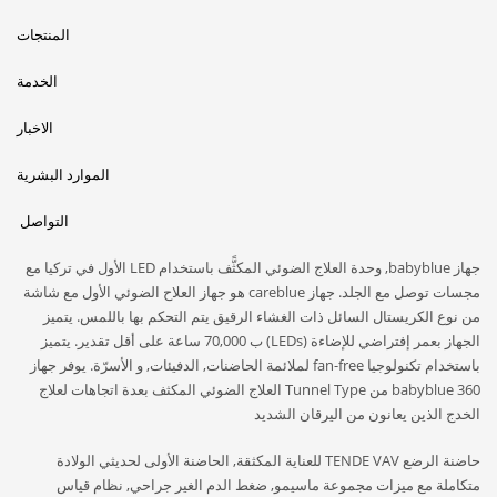
المنتجات
الخدمة
الاخبار
الموارد البشرية
التواصل
جهاز babyblue, وحدة العلاج الضوئي المكثًّف باستخدام LED الأول في تركيا مع
مجسات توصل مع الجلد. جهاز careblue هو جهاز العلاح الضوئي الأول مع شاشة
من نوع الكريستال السائل ذات الغشاء الرقيق يتم التحكم بها باللمس. يتميز
الجهاز بعمر إفتراضي للإضاءة (LEDs) ب 70,000 ساعة على أقل تقدير. يتميز
باستخدام تكنولوجيا fan-free لملائمة الحاضنات, الدفيئات, و الأسرّة. يوفر جهاز
babyblue 360 من Tunnel Type العلاج الضوئي المكثف بعدة اتجاهات لعلاج
الخدج الذين يعانون من اليرقان الشديد
حاضنة الرضع TENDE VAV للعناية المكثقة, الحاضنة الأولى لحديثي الولادة
متكاملة مع ميزات مجموعة ماسيمو, ضغط الدم الغير جراحي, نظام قياس