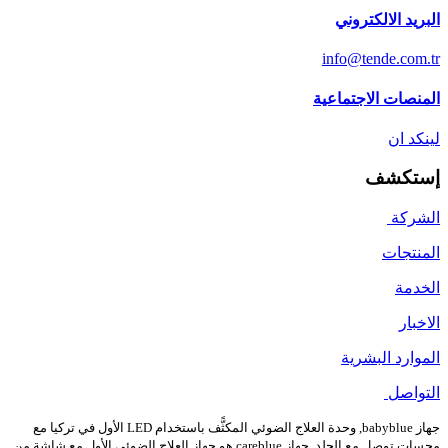
البريد الالكتروني
info@tende.com.tr
المنصات الاجتماعية
لينكد ان
إستكشف
الشركة
المنتجات
الخدمة
الاخبار
الموارد البشرية
التواصل
جهاز babyblue, وحدة العلاج الضوئي المكثًّف باستخدام LED الأول في تركيا مع
مجسات توصل مع الجلد. جهاز careblue هو جهاز العلاح الضوئي الأول مع شاشة من