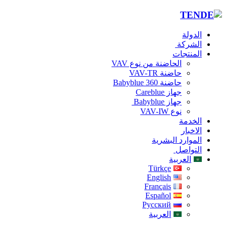
الدولة
الشركة
المنتجات
الحاضنة من نوع VAV
حاضنة VAV-TR
حاضنة Babyblue 360
جهاز Careblue
جهاز Babyblue
نوع VAV-IW
الخدمة
الاخبار
الموارد البشرية
التواصل
العربية
Türkçe
English
Français
Español
Русский
العربية