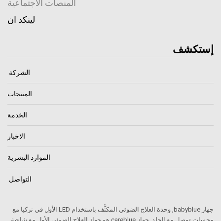
المنصات الاجتماعية
لينكد ان
إستكشف
الشركة
المنتجات
الخدمة
الاخبار
الموارد البشرية
التواصل
جهاز babyblue, وحدة العلاج الضوئي المكثًّف باستخدام LED الأول في تركيا مع
مجسات توصل مع الجلد. جهاز careblue هو جهاز العلاح الضوئي الأول مع شاشة