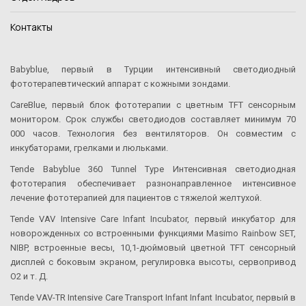
Контакты
Babyblue, первый в Турции интенсивный светодиодный
фототерапевтический аппарат с кожными зондами.
CareBlue, первый блок фототерапии с цветным TFT сенсорным
монитором. Срок службы светодиодов составляет минимум 70
000 часов. Технология без вентиляторов. Он совместим с
инкубаторами, грелками и люльками.
Tende Babyblue 360 Tunnel Type Интенсивная светодиодная
фототерапия обеспечивает разнонаправленное интенсивное
лечение фототерапией для пациентов с тяжелой желтухой.
Tende VAV Intensive Care Infant Incubator, первый инкубатор для
новорожденных со встроенными функциями Masimo Rainbow SET,
NIBP, встроенные весы, 10,1-дюймовый цветной TFT сенсорный
дисплей с боковым экраном, регулировка высоты, сервопривод
O2 и т. Д.
Tende VAV-TR Intensive Care Transport Infant Infant Incubator, первый в