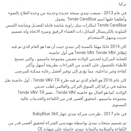
تركيا.
في عام 2013 ، صنعت تيندي نسخة جديدة وحديثة من وحدة العلاج بالضوء
وأطلقنا عليها اسم Tende CareBlue. يشمل
Tende CareBlue ابتكارات مثل زاوية شاشة قابلة للتعديل وشاشة اللمس
الملونة بالكريستال السائل ذات الغشاء الرقيق وميزة الاتجاه وله تصميم
حديث وسهل الاستخدام.
كان 2014 عامًا مهمًا بالنسبة إلى تيندي حيث أن هذا هو العام الذي تم فيه
إطلاق Tende VAV. Tende VAV هي أول حاضنة
للعناية المركزة لحديثي الولادة تتضمن مجموعة ماسيمو ، والتي تسمح
للأطباء بالحصول على العديد من القراءات بطريقة أسهل وأكثر
كفاءة وغير تداخلية، مما يؤدي إلى توفير أفضل رعاية ممكنة للمرضى.
كان عام 2016 هو العام الذي تم فيه طرح Tende VAV-TR ، أول حاضنة نقل
محلية في تركيا إلى السوق التركي والعالمي لطب حديثي
الولادة. كما هو الحال مع حاضنة Tende VAV ، تضم Tende VAV-TR
مجموعة ماسيمو ، لتحقيق أقصى قدر من الكفاءة والخدمات عالية
المستوى.
في عام 2017 ، طرحت شركة تيندي جهاز BabyBlue 360
تم تصميم منتجات تيندي بواسطة مهندسي الشركة لتحقيق أقصى قدر من
الكفاءة والسلامة والمتانة. تيندي حاصلة على شهادة CE