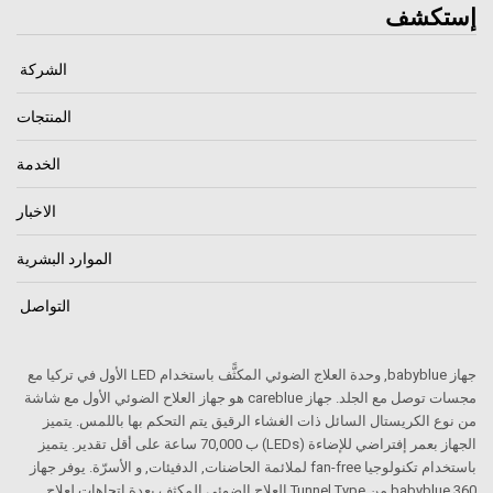
إستكشف
الشركة
المنتجات
الخدمة
الاخبار
الموارد البشرية
التواصل
جهاز babyblue, وحدة العلاج الضوئي المكثًّف باستخدام LED الأول في تركيا مع
مجسات توصل مع الجلد. جهاز careblue هو جهاز العلاح الضوئي الأول مع شاشة
من نوع الكريستال السائل ذات الغشاء الرقيق يتم التحكم بها باللمس. يتميز
الجهاز بعمر إفتراضي للإضاءة (LEDs) ب 70,000 ساعة على أقل تقدير. يتميز
باستخدام تكنولوجيا fan-free لملائمة الحاضنات, الدفيئات, و الأسرّة. يوفر جهاز
babyblue 360 من Tunnel Type العلاج الضوئي المكثف بعدة اتجاهات لعلاج